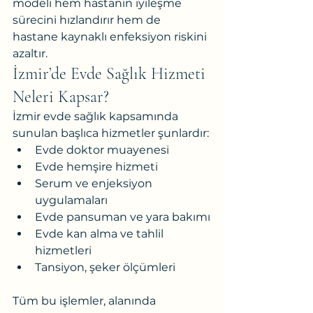
modeli hem hastanın iyileşme 
sürecini hızlandırır hem de 
hastane kaynaklı enfeksiyon riskini 
azaltır.
İzmir’de Evde Sağlık Hizmeti 
Neleri Kapsar?
İzmir evde sağlık kapsamında 
sunulan başlıca hizmetler şunlardır:
Evde doktor muayenesi
Evde hemşire hizmeti
Serum ve enjeksiyon 
uygulamaları
Evde pansuman ve yara bakımı
Evde kan alma ve tahlil 
hizmetleri
Tansiyon, şeker ölçümleri
Tüm bu işlemler, alanında 