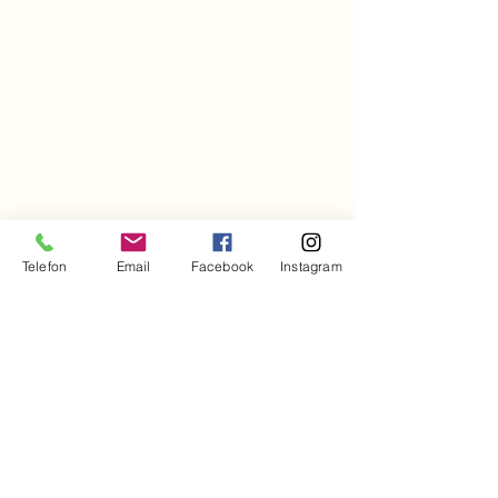
Telefon
Email
Facebook
Instagram
Hizmet Bölgelerimiz
İzmir’in Karşıyaka,
Bornova, Buca, Konak,
Yorumlar
Bayraklı, Çiğli, Gaziemir,
Narlıdere, Balçova,