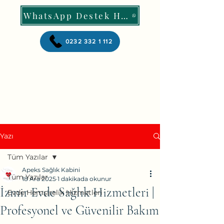
WhatsApp Destek Hattı
0232 332 1 112
Yazı
Tüm Yazılar
Apeks Sağlık Kabini
Tüm Yazılar
18 Ara 2025
1 dakikada okunur
İzmir Evde Sağlık Hizmetleri |
Evde Hemşirelik Hizmetleri
Profesyonel ve Güvenilir Bakım