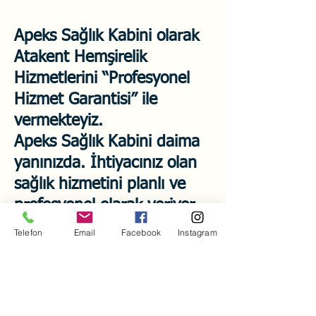
Apeks Sağlık Kabini olarak
Atakent Hemşirelik
Hizmetlerini “Profesyonel
Hizmet Garantisi” ile
vermekteyiz.
Apeks Sağlık Kabini daima
yanınızda. İhtiyacınız olan
sağlık hizmetini planlı ve
profesyonel olarak veriyor,
hayatınızı kolaylaştırıyoruz.
Telefon
Email
Facebook
Instagram
Apeks Sağlık Kabini'ne
0537 868 00 32
numaralı
telefonumuzdan dilediğiniz
an ulaşabilir, kafanızdaki