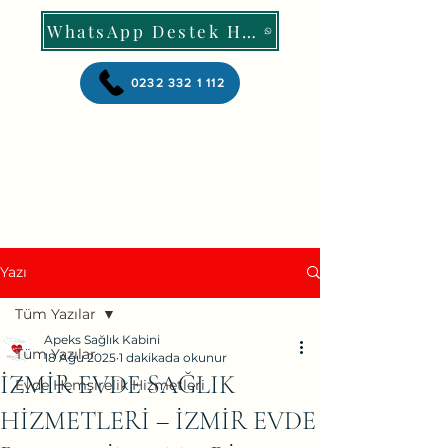
WhatsApp Destek Hattı
0232 332 1 112
Yazı
Tüm Yazılar
Apeks Sağlık Kabini
Tüm Yazılar
18 Ağu 2025
1 dakikada okunur
İZMİR EVDE SAĞLIK
Evde Hemşirelik Hizmetleri
HİZMETLERİ – İZMİR EVDE